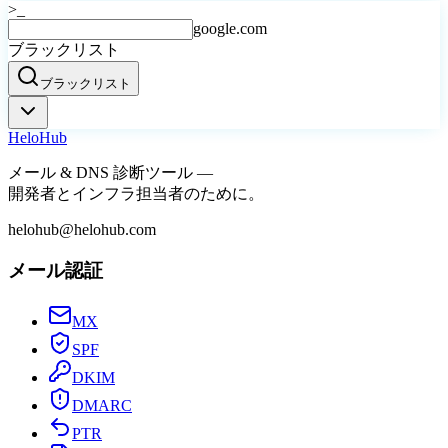
>_
google.com
ブラックリスト
ブラックリスト
Helo
Hub
メール & DNS 診断ツール —
開発者とインフラ担当者のために。
helohub@helohub.com
メール認証
MX
SPF
DKIM
DMARC
PTR