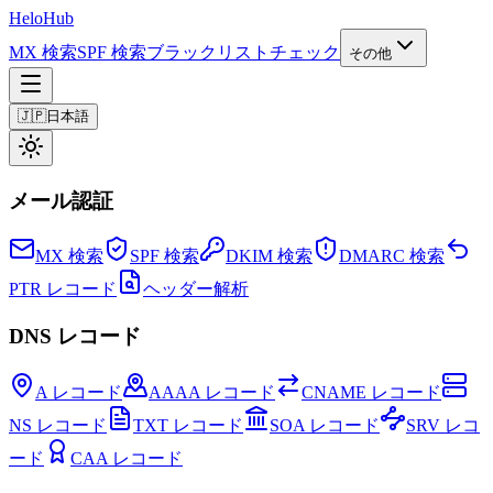
Helo
Hub
MX 検索
SPF 検索
ブラックリストチェック
その他
🇯🇵
日本語
メール認証
MX 検索
SPF 検索
DKIM 検索
DMARC 検索
PTR レコード
ヘッダー解析
DNS レコード
A レコード
AAAA レコード
CNAME レコード
NS レコード
TXT レコード
SOA レコード
SRV レコ
ード
CAA レコード