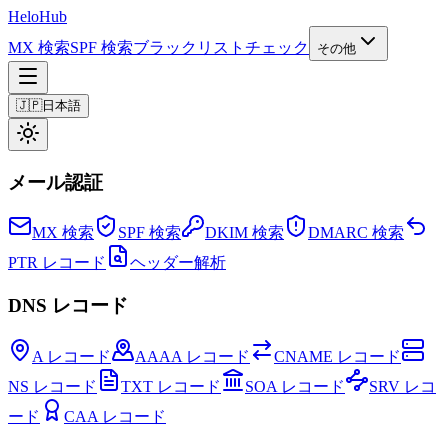
Helo
Hub
MX 検索
SPF 検索
ブラックリストチェック
その他
🇯🇵
日本語
メール認証
MX 検索
SPF 検索
DKIM 検索
DMARC 検索
PTR レコード
ヘッダー解析
DNS レコード
A レコード
AAAA レコード
CNAME レコード
NS レコード
TXT レコード
SOA レコード
SRV レコ
ード
CAA レコード