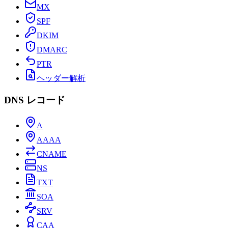
MX
SPF
DKIM
DMARC
PTR
ヘッダー解析
DNS レコード
A
AAAA
CNAME
NS
TXT
SOA
SRV
CAA