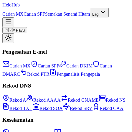
Helo
Hub
Carian MX
Carian SPF
Semakan Senarai Hitam
Lagi
🇲🇾
Melayu
Pengesahan E-mel
Carian MX
Carian SPF
Carian DKIM
Carian
DMARC
Rekod PTR
Penganalisis Pengepala
Rekod DNS
Rekod A
Rekod AAAA
Rekod CNAME
Rekod NS
Rekod TXT
Rekod SOA
Rekod SRV
Rekod CAA
Keselamatan