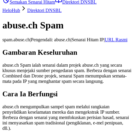
Semakan Senarai Hitam
Direktori DNSBL
HeloHub
Direktori DNSBL
abuse.ch Spam
spam.abuse.ch
|
Pengendali
:
abuse.ch
|
Senarai Hitam IP
|
URL Rasmi
Gambaran Keseluruhan
abuse.ch Spam ialah senarai dalam projek abuse.ch yang secara
khusus menjejaki sumber pengedaran spam. Berbeza dengan senarai
Combined dan Drone projek, senarai Spam menumpukan semata-
mata pada IP yang menghantar spam secara langsung.
Cara Ia Berfungsi
abuse.ch mengumpulkan sampel spam melalui rangkaian
penyelidikan keselamatan mereka dan mengekstrak IP sumber.
Berbeza dengan senarai yang memfokuskan perisian hasad, senarai
ini menyasarkan spam tradisional (pengiklanan, e-mel penipuan,
dll.).