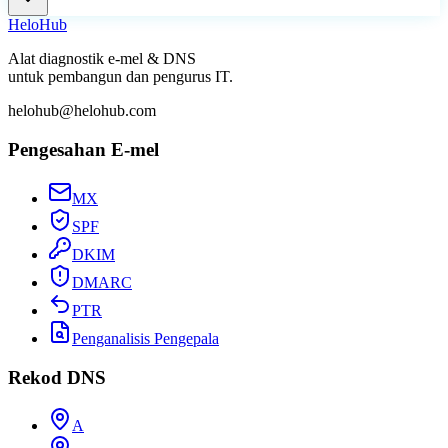
Helo
Hub
Alat diagnostik e-mel & DNS
untuk pembangun dan pengurus IT.
helohub@helohub.com
Pengesahan E-mel
MX
SPF
DKIM
DMARC
PTR
Penganalisis Pengepala
Rekod DNS
A