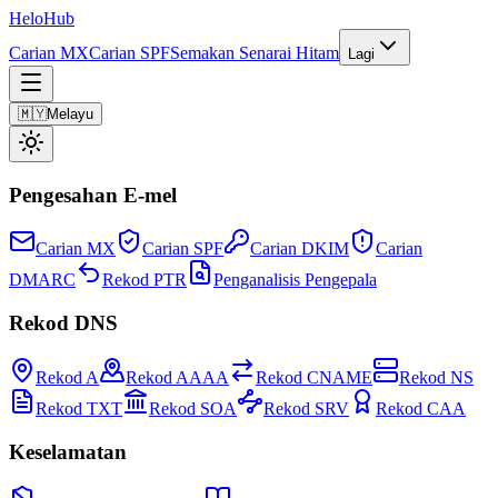
Helo
Hub
Carian MX
Carian SPF
Semakan Senarai Hitam
Lagi
🇲🇾
Melayu
Pengesahan E-mel
Carian MX
Carian SPF
Carian DKIM
Carian
DMARC
Rekod PTR
Penganalisis Pengepala
Rekod DNS
Rekod A
Rekod AAAA
Rekod CNAME
Rekod NS
Rekod TXT
Rekod SOA
Rekod SRV
Rekod CAA
Keselamatan