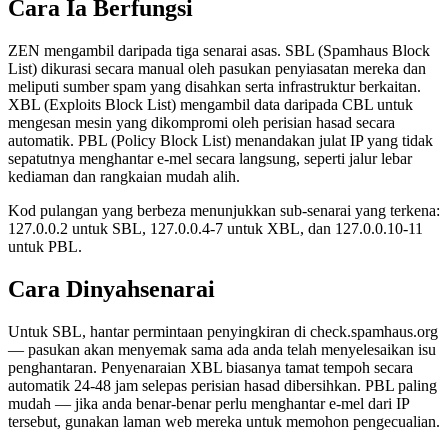
Cara Ia Berfungsi
ZEN mengambil daripada tiga senarai asas. SBL (Spamhaus Block
List) dikurasi secara manual oleh pasukan penyiasatan mereka dan
meliputi sumber spam yang disahkan serta infrastruktur berkaitan.
XBL (Exploits Block List) mengambil data daripada CBL untuk
mengesan mesin yang dikompromi oleh perisian hasad secara
automatik. PBL (Policy Block List) menandakan julat IP yang tidak
sepatutnya menghantar e-mel secara langsung, seperti jalur lebar
kediaman dan rangkaian mudah alih.
Kod pulangan yang berbeza menunjukkan sub-senarai yang terkena:
127.0.0.2 untuk SBL, 127.0.0.4-7 untuk XBL, dan 127.0.0.10-11
untuk PBL.
Cara Dinyahsenarai
Untuk SBL, hantar permintaan penyingkiran di check.spamhaus.org
— pasukan akan menyemak sama ada anda telah menyelesaikan isu
penghantaran. Penyenaraian XBL biasanya tamat tempoh secara
automatik 24-48 jam selepas perisian hasad dibersihkan. PBL paling
mudah — jika anda benar-benar perlu menghantar e-mel dari IP
tersebut, gunakan laman web mereka untuk memohon pengecualian.