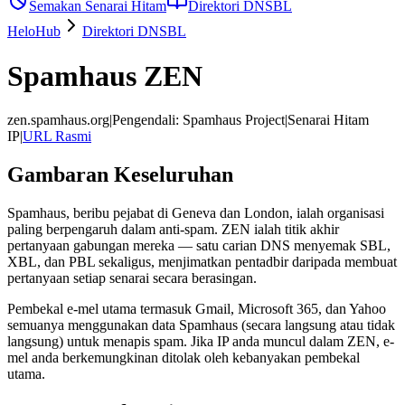
Semakan Senarai Hitam
Direktori DNSBL
HeloHub
Direktori DNSBL
Spamhaus ZEN
zen.spamhaus.org
|
Pengendali
:
Spamhaus Project
|
Senarai Hitam
IP
|
URL Rasmi
Gambaran Keseluruhan
Spamhaus, beribu pejabat di Geneva dan London, ialah organisasi
paling berpengaruh dalam anti-spam. ZEN ialah titik akhir
pertanyaan gabungan mereka — satu carian DNS menyemak SBL,
XBL, dan PBL sekaligus, menjimatkan pentadbir daripada membuat
pertanyaan setiap senarai secara berasingan.
Pembekal e-mel utama termasuk Gmail, Microsoft 365, dan Yahoo
semuanya menggunakan data Spamhaus (secara langsung atau tidak
langsung) untuk menapis spam. Jika IP anda muncul dalam ZEN, e-
mel anda berkemungkinan ditolak oleh kebanyakan pembekal
utama.