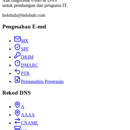
Alat diagnostik e-mel & DNS
untuk pembangun dan pengurus IT.
helohub@helohub.com
Pengesahan E-mel
MX
SPF
DKIM
DMARC
PTR
Penganalisis Pengepala
Rekod DNS
A
AAAA
CNAME