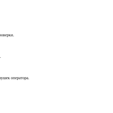
роверки.
.
вушек оператора.