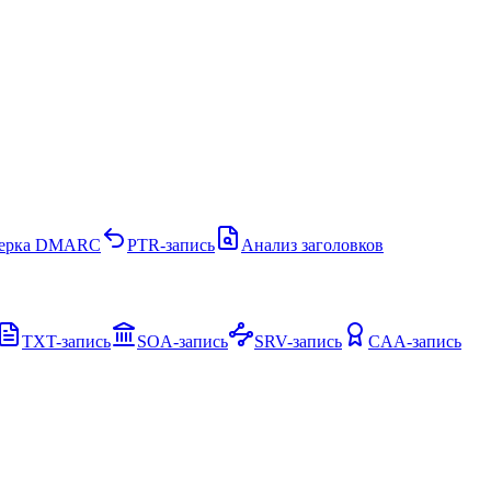
ерка DMARC
PTR-запись
Анализ заголовков
TXT-запись
SOA-запись
SRV-запись
CAA-запись