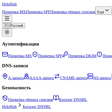
Helo
Hub
Проверка MX
Проверка SPF
Проверка чёрных списков
Ещё
🇷🇺
Русский
Аутентификация
Проверка MX
Проверка SPF
Проверка DKIM
Пров
DNS-записи
A-запись
AAAA-запись
CNAME-запись
NS-запись
Безопасность
Проверка чёрных списков
Каталог DNSBL
HeloHub
Каталог DNSBL