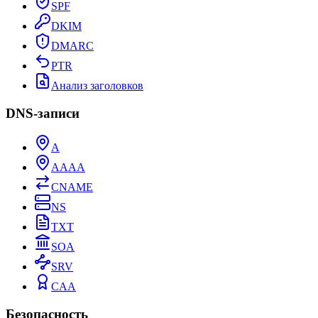
SPF
DKIM
DMARC
PTR
Анализ заголовков
DNS-записи
A
AAAA
CNAME
NS
TXT
SOA
SRV
CAA
Безопасность