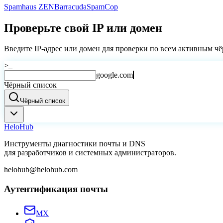
Spamhaus ZEN
Barracuda
SpamCop
Проверьте свой IP или домен
Введите IP-адрес или домен для проверки по всем активным ч
>_
google.com
Чёрный список
Чёрный список
Helo
Hub
Инструменты диагностики почты и DNS
для разработчиков и системных администраторов.
helohub@helohub.com
Аутентификация почты
MX