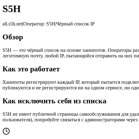
S5H
all.s5h.net
|
Оператор
:
S5H
|
Чёрный список IP
Обзор
S5H — это чёрный список на основе ханипотов. Операторы раз
легитимную почту, любой IP, пытающийся отправить на них пи
Как это работает
Ханипоты регистрируют каждый IP, который пытается подключи
публикуются и не регистрируются ни на одном сервисе, ни од
Как исключить себя из списка
S5H не имеет публичной страницы самообслуживания для удален
пользователя), попробуйте связаться с администраторами через 