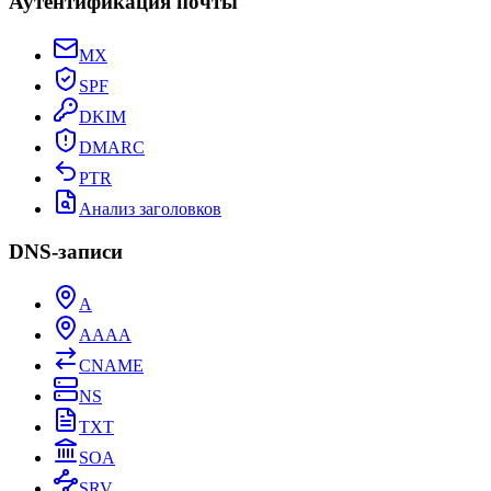
Аутентификация почты
MX
SPF
DKIM
DMARC
PTR
Анализ заголовков
DNS-записи
A
AAAA
CNAME
NS
TXT
SOA
SRV