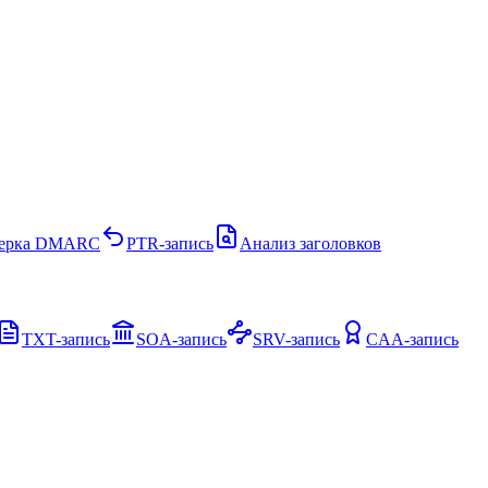
ерка DMARC
PTR-запись
Анализ заголовков
TXT-запись
SOA-запись
SRV-запись
CAA-запись