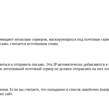
мещают несколько серверов, маскирующихся под почтовые серве
сьмо, считается источником спама.
ться и отправить письмо. Эти IP автоматически добавляются в ч
ин легитимный почтовый сервер не должен отправлять на них по
ия. Если вы считаете, что попадание в список ошибочно (напри
их сайт.