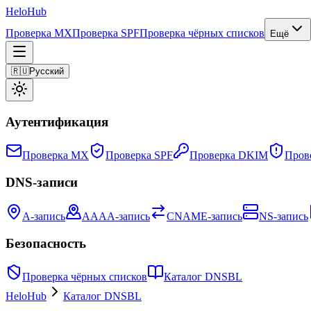
Helo
Hub
Проверка MX
Проверка SPF
Проверка чёрных списков
Ещё
🇷🇺
Русский
Аутентификация
Проверка MX
Проверка SPF
Проверка DKIM
Пров
DNS-записи
A-запись
AAAA-запись
CNAME-запись
NS-запись
Безопасность
Проверка чёрных списков
Каталог DNSBL
HeloHub
Каталог DNSBL