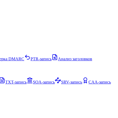
ерка DMARC
PTR-запись
Анализ заголовков
TXT-запись
SOA-запись
SRV-запись
CAA-запись