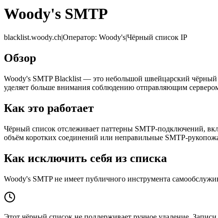
Woody's SMTP
blacklist.woody.ch
|
Оператор
:
Woody's
|
Чёрный список IP
Обзор
Woody's SMTP Blacklist — это небольшой швейцарский чёрный 
уделяет больше внимания соблюдению отправляющим серверо
Как это работает
Чёрный список отслеживает паттерны SMTP-подключений, включ
объём коротких соединений или неправильные SMTP-рукопожа
Как исключить себя из списка
Woody's SMTP не имеет публичного инструмента самообслужив
Этот чёрный список не поддерживает ручное удаление. Записи