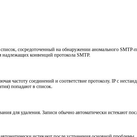
список, сосредоточенный на обнаружении аномального SMTP-пов
м надлежащих конвенций протокола SMTP.
ая частоту соединений и соответствие протоколу. IP с нестан
тия) попадают в список.
ания для удаления. Записи обычно автоматически истекают пос
 автоматически истекают после устранения основной проблемы.