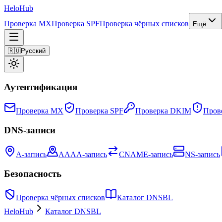
Helo
Hub
Проверка MX
Проверка SPF
Проверка чёрных списков
Ещё
🇷🇺
Русский
Аутентификация
Проверка MX
Проверка SPF
Проверка DKIM
Пров
DNS-записи
A-запись
AAAA-запись
CNAME-запись
NS-запись
Безопасность
Проверка чёрных списков
Каталог DNSBL
HeloHub
Каталог DNSBL