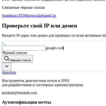
Связанные чёрные списки
Spamhaus ZEN
Barracuda
SpamCop
Проверьте свой IP или домен
Введите IP-адрес или домен для проверки по всем активным ч
>_
google.com
Чёрный список
Чёрный список
Helo
Hub
Инструменты диагностики почты и DNS
для разработчиков и системных администраторов.
helohub@helohub.com
Аутентификация почты