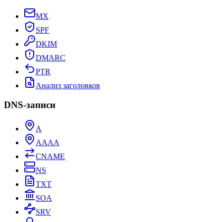
MX
SPF
DKIM
DMARC
PTR
Анализ заголовков
DNS-записи
A
AAAA
CNAME
NS
TXT
SOA
SRV