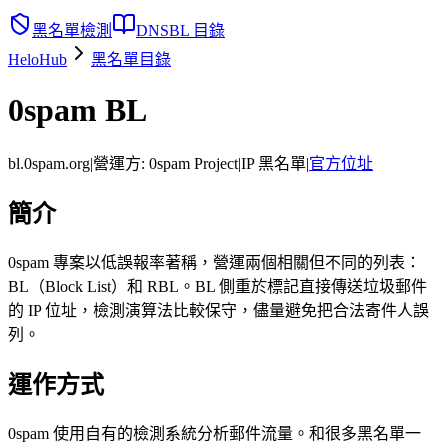
黑名單檢測
DNSBL 目錄
HeloHub
黑名單目錄
0spam BL
bl.0spam.org
|
營運方
:
0spam Project
|
IP 黑名單
|
官方位址
簡介
0spam 專案以低誤報率著稱，營運兩個相關但不同的列表：
BL（Block List）和 RBL。BL 側重於標記直接傳送垃圾郵件
的 IP 位址，檢測演算法比較保守，儘量避免把合法寄件人誤
列。
運作方式
0spam 使用自有的檢測系統分析郵件流量。和很多黑名單一