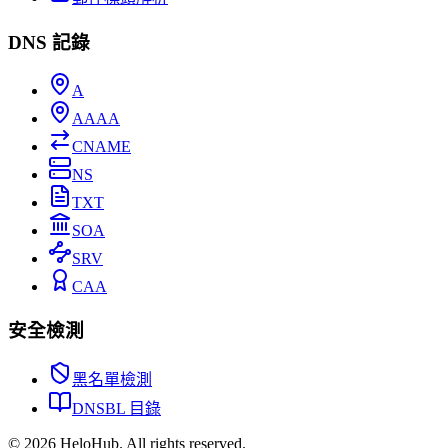
DNS 記錄
A
AAAA
CNAME
NS
TXT
SOA
SRV
CAA
安全檢測
黑名單檢測
DNSBL 目錄
© 2026 HeloHub. All rights reserved.