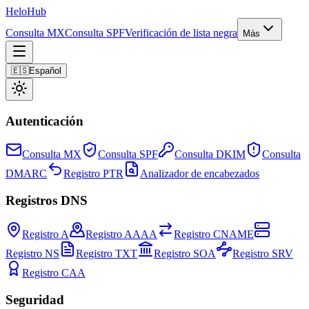
Helo
Hub
Consulta MX
Consulta SPF
Verificación de lista negra
Más
🇪🇸
Español
Autenticación
Consulta MX
Consulta SPF
Consulta DKIM
Consulta
DMARC
Registro PTR
Analizador de encabezados
Registros DNS
Registro A
Registro AAAA
Registro CNAME
Registro NS
Registro TXT
Registro SOA
Registro SRV
Registro CAA
Seguridad