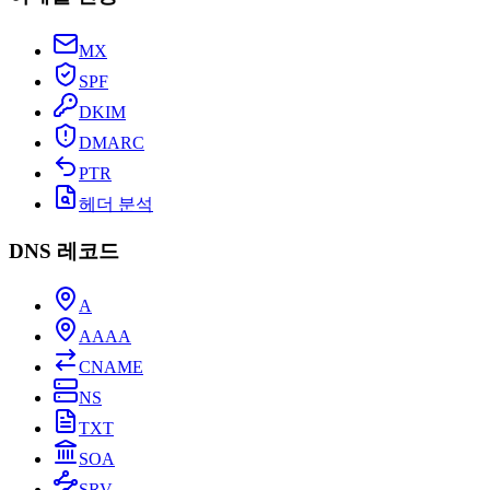
MX
SPF
DKIM
DMARC
PTR
헤더 분석
DNS 레코드
A
AAAA
CNAME
NS
TXT
SOA
SRV