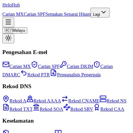
Helo
Hub
Carian MX
Carian SPF
Semakan Senarai Hitam
Lagi
🇲🇾
Melayu
Pengesahan E-mel
Carian MX
Carian SPF
Carian DKIM
Carian
DMARC
Rekod PTR
Penganalisis Pengepala
Rekod DNS
Rekod A
Rekod AAAA
Rekod CNAME
Rekod NS
Rekod TXT
Rekod SOA
Rekod SRV
Rekod CAA
Keselamatan