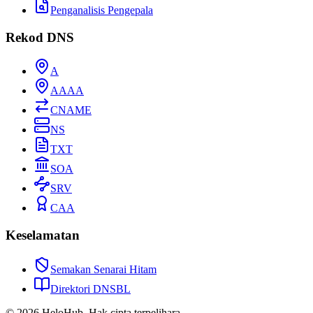
Penganalisis Pengepala
Rekod DNS
A
AAAA
CNAME
NS
TXT
SOA
SRV
CAA
Keselamatan
Semakan Senarai Hitam
Direktori DNSBL
© 2026 HeloHub. Hak cipta terpelihara.