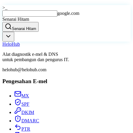
>_
google.com
Senarai Hitam
Senarai Hitam
Helo
Hub
Alat diagnostik e-mel & DNS
untuk pembangun dan pengurus IT.
helohub@helohub.com
Pengesahan E-mel
MX
SPF
DKIM
DMARC
PTR