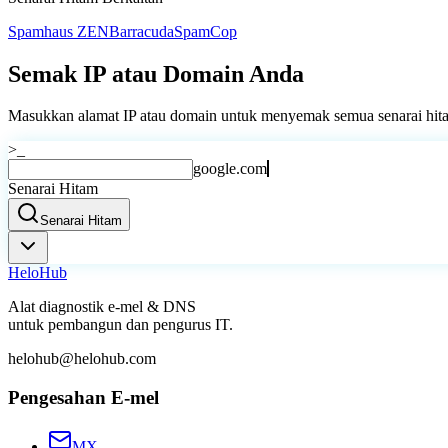
Spamhaus ZEN
Barracuda
SpamCop
Semak IP atau Domain Anda
Masukkan alamat IP atau domain untuk menyemak semua senarai hitam
>_
google.com
Senarai Hitam
Senarai Hitam
Helo
Hub
Alat diagnostik e-mel & DNS
untuk pembangun dan pengurus IT.
helohub@helohub.com
Pengesahan E-mel
MX