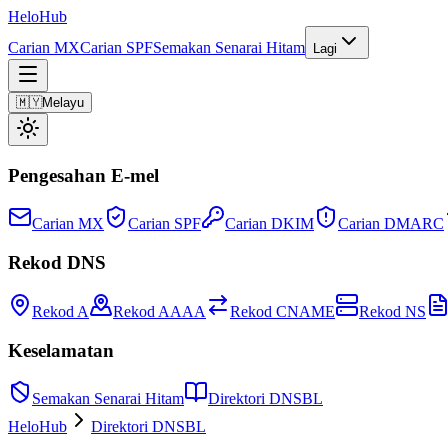
Helo
Hub
Carian MX
Carian SPF
Semakan Senarai Hitam
Lagi
🇲🇾
Melayu
Pengesahan E-mel
Carian MX
Carian SPF
Carian DKIM
Carian DMARC
Rekod DNS
Rekod A
Rekod AAAA
Rekod CNAME
Rekod NS
Keselamatan
Semakan Senarai Hitam
Direktori DNSBL
HeloHub
Direktori DNSBL