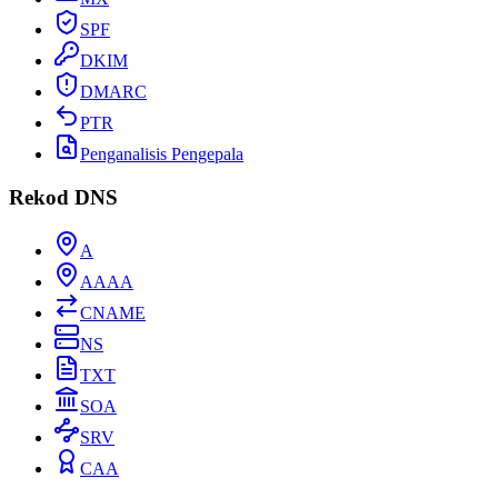
SPF
DKIM
DMARC
PTR
Penganalisis Pengepala
Rekod DNS
A
AAAA
CNAME
NS
TXT
SOA
SRV
CAA