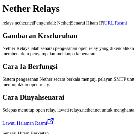
Nether Relays
relays.nether.net
|
Pengendali
:
Nether
|
Senarai Hitam IP
|
URL Rasmi
Gambaran Keseluruhan
Nether Relays ialah senarai pengesanan open relay yang dikendali
membenarkan penyampaian mel tanpa kebenaran.
Cara Ia Berfungsi
Sistem pengesanan Nether secara berkala menguji pelayan SMTP untuk
menunjukkan open relay.
Cara Dinyahsenarai
Selepas menutup open relay, lawati relays.nether.net untuk menghan
Lawati Halaman Rasmi
Senarai Hitam Berkaitan