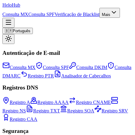
Helo
Hub
Consulta MX
Consulta SPF
Verificação de Blacklist
Mais
🇧🇷
Português
Autenticação de E-mail
Consulta MX
Consulta SPF
Consulta DKIM
Consulta
DMARC
Registro PTR
Analisador de Cabeçalhos
Registros DNS
Registro A
Registro AAAA
Registro CNAME
Registro NS
Registro TXT
Registro SOA
Registro SRV
Registro CAA
Segurança