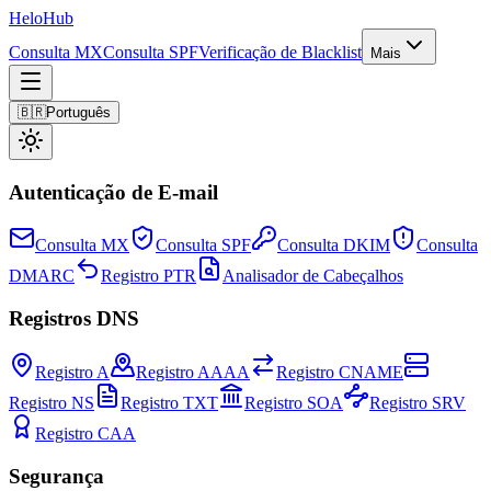
Helo
Hub
Consulta MX
Consulta SPF
Verificação de Blacklist
Mais
🇧🇷
Português
Autenticação de E-mail
Consulta MX
Consulta SPF
Consulta DKIM
Consulta
DMARC
Registro PTR
Analisador de Cabeçalhos
Registros DNS
Registro A
Registro AAAA
Registro CNAME
Registro NS
Registro TXT
Registro SOA
Registro SRV
Registro CAA
Segurança