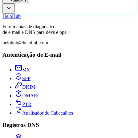
Blacklist
Helo
Hub
Ferramentas de diagnóstico
de e-mail e DNS para devs e ops.
helohub@helohub.com
Autenticação de E-mail
MX
SPF
DKIM
DMARC
PTR
Analisador de Cabeçalhos
Registros DNS