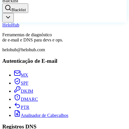
Blacklist
Blacklist
Helo
Hub
Ferramentas de diagnóstico
de e-mail e DNS para devs e ops.
helohub@helohub.com
Autenticação de E-mail
MX
SPF
DKIM
DMARC
PTR
Analisador de Cabeçalhos
Registros DNS