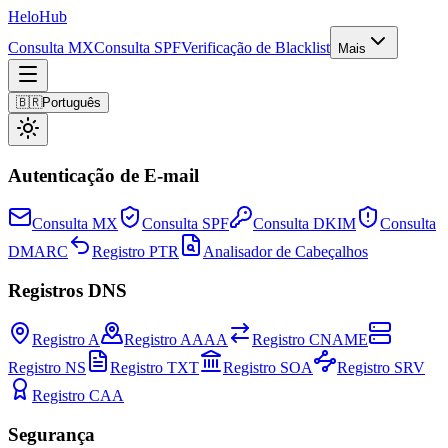
Helo
Hub
Consulta MX
Consulta SPF
Verificação de Blacklist
Mais
🇧🇷
Português
Autenticação de E-mail
Consulta MX
Consulta SPF
Consulta DKIM
Consulta
DMARC
Registro PTR
Analisador de Cabeçalhos
Registros DNS
Registro A
Registro AAAA
Registro CNAME
Registro NS
Registro TXT
Registro SOA
Registro SRV
Registro CAA
Segurança