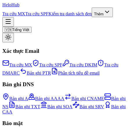
Helo
Hub
Tra cứu MX
Tra cứu SPF
Kiểm tra danh sách đen
Thêm
🇻🇳
Tiếng Việt
Xác thực Email
Tra cứu MX
Tra cứu SPF
Tra cứu DKIM
Tra cứu
DMARC
Bản ghi PTR
Phân tích tiêu đề email
Bản ghi DNS
Bản ghi A
Bản ghi AAAA
Bản ghi CNAME
Bản ghi
NS
Bản ghi TXT
Bản ghi SOA
Bản ghi SRV
Bản ghi
CAA
Bảo mật