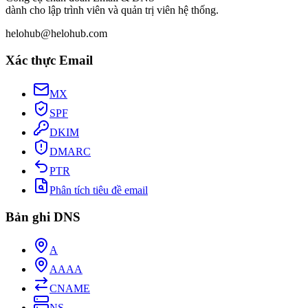
dành cho lập trình viên và quản trị viên hệ thống.
helohub@helohub.com
Xác thực Email
MX
SPF
DKIM
DMARC
PTR
Phân tích tiêu đề email
Bản ghi DNS
A
AAAA
CNAME
NS