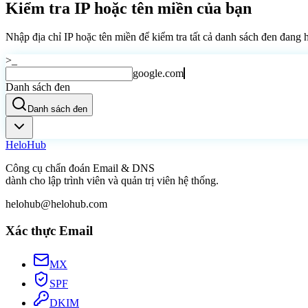
Kiểm tra IP hoặc tên miền của bạn
Nhập địa chỉ IP hoặc tên miền để kiểm tra tất cả danh sách đen đang 
>_
google.com
Danh sách đen
Danh sách đen
Helo
Hub
Công cụ chẩn đoán Email & DNS
dành cho lập trình viên và quản trị viên hệ thống.
helohub@helohub.com
Xác thực Email
MX
SPF
DKIM