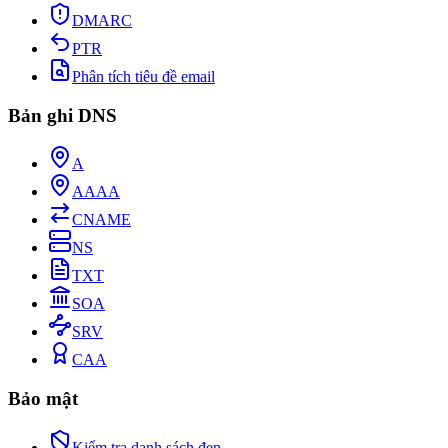
DMARC
PTR
Phân tích tiêu đề email
Bản ghi DNS
A
AAAA
CNAME
NS
TXT
SOA
SRV
CAA
Bảo mật
Kiểm tra danh sách đen