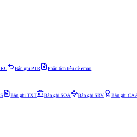
ARC
Bản ghi PTR
Phân tích tiêu đề email
NS
Bản ghi TXT
Bản ghi SOA
Bản ghi SRV
Bản ghi CA