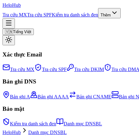
Helo
Hub
Tra cứu MX
Tra cứu SPF
Kiểm tra danh sách đen
Thêm
🇻🇳
Tiếng Việt
Xác thực Email
Tra cứu MX
Tra cứu SPF
Tra cứu DKIM
Tra cứu DM
Bản ghi DNS
Bản ghi A
Bản ghi AAAA
Bản ghi CNAME
Bản ghi 
Bảo mật
Kiểm tra danh sách đen
Danh mục DNSBL
HeloHub
Danh mục DNSBL