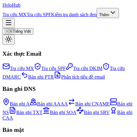
Helo
Hub
Tra cứu MX
Tra cứu SPF
Kiểm tra danh sách đen
Thêm
🇻🇳
Tiếng Việt
Xác thực Email
Tra cứu MX
Tra cứu SPF
Tra cứu DKIM
Tra cứu
DMARC
Bản ghi PTR
Phân tích tiêu đề email
Bản ghi DNS
Bản ghi A
Bản ghi AAAA
Bản ghi CNAME
Bản ghi
NS
Bản ghi TXT
Bản ghi SOA
Bản ghi SRV
Bản ghi
CAA
Bảo mật