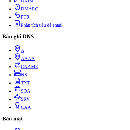
DKIM
DMARC
PTR
Phân tích tiêu đề email
Bản ghi DNS
A
AAAA
CNAME
NS
TXT
SOA
SRV
CAA
Bảo mật