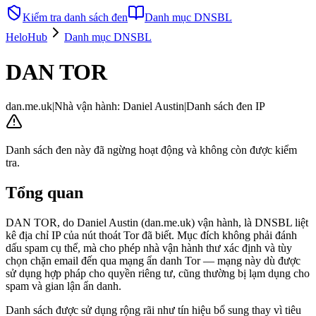
Kiểm tra danh sách đen
Danh mục DNSBL
HeloHub
Danh mục DNSBL
DAN TOR
dan.me.uk
|
Nhà vận hành
:
Daniel Austin
|
Danh sách đen IP
Danh sách đen này đã ngừng hoạt động và không còn được kiểm
tra.
Tổng quan
DAN TOR, do Daniel Austin (dan.me.uk) vận hành, là DNSBL liệt
kê địa chỉ IP của nút thoát Tor đã biết. Mục đích không phải đánh
dấu spam cụ thể, mà cho phép nhà vận hành thư xác định và tùy
chọn chặn email đến qua mạng ẩn danh Tor — mạng này dù được
sử dụng hợp pháp cho quyền riêng tư, cũng thường bị lạm dụng cho
spam và gian lận ẩn danh.
Danh sách được sử dụng rộng rãi như tín hiệu bổ sung thay vì tiêu