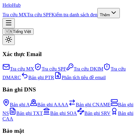
Helo
Hub
Tra cứu MX
Tra cứu SPF
Kiểm tra danh sách đen
Thêm
🇻🇳
Tiếng Việt
Xác thực Email
Tra cứu MX
Tra cứu SPF
Tra cứu DKIM
Tra cứu
DMARC
Bản ghi PTR
Phân tích tiêu đề email
Bản ghi DNS
Bản ghi A
Bản ghi AAAA
Bản ghi CNAME
Bản ghi
NS
Bản ghi TXT
Bản ghi SOA
Bản ghi SRV
Bản ghi
CAA
Bảo mật