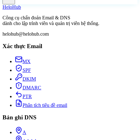
Helo
Hub
Công cụ chẩn đoán Email & DNS
dành cho lập trình viên và quản trị viên hệ thống.
helohub@helohub.com
Xác thực Email
MX
SPF
DKIM
DMARC
PTR
Phân tích tiêu đề email
Bản ghi DNS
A