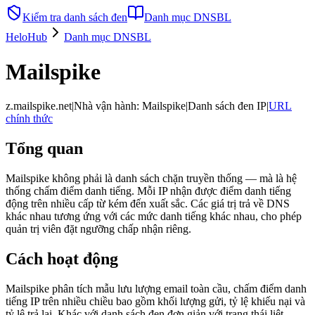
Kiểm tra danh sách đen
Danh mục DNSBL
HeloHub
Danh mục DNSBL
Mailspike
z.mailspike.net
|
Nhà vận hành
:
Mailspike
|
Danh sách đen IP
|
URL
chính thức
Tổng quan
Mailspike không phải là danh sách chặn truyền thống — mà là hệ
thống chấm điểm danh tiếng. Mỗi IP nhận được điểm danh tiếng
động trên nhiều cấp từ kém đến xuất sắc. Các giá trị trả về DNS
khác nhau tương ứng với các mức danh tiếng khác nhau, cho phép
quản trị viên đặt ngưỡng chấp nhận riêng.
Cách hoạt động
Mailspike phân tích mẫu lưu lượng email toàn cầu, chấm điểm danh
tiếng IP trên nhiều chiều bao gồm khối lượng gửi, tỷ lệ khiếu nại và
tỷ lệ trả lại. Khác với danh sách đen đơn giản với trạng thái liệt