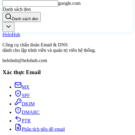
google.com
Danh sách đen
Danh sách đen
Helo
Hub
Công cụ chẩn đoán Email & DNS
dành cho lập trình viên và quản trị viên hệ thống.
helohub@helohub.com
Xác thực Email
MX
SPF
DKIM
DMARC
PTR
Phân tích tiêu đề email