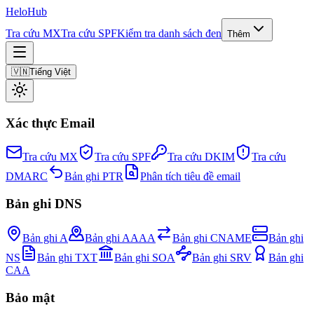
Helo
Hub
Tra cứu MX
Tra cứu SPF
Kiểm tra danh sách đen
Thêm
🇻🇳
Tiếng Việt
Xác thực Email
Tra cứu MX
Tra cứu SPF
Tra cứu DKIM
Tra cứu
DMARC
Bản ghi PTR
Phân tích tiêu đề email
Bản ghi DNS
Bản ghi A
Bản ghi AAAA
Bản ghi CNAME
Bản ghi
NS
Bản ghi TXT
Bản ghi SOA
Bản ghi SRV
Bản ghi
CAA
Bảo mật