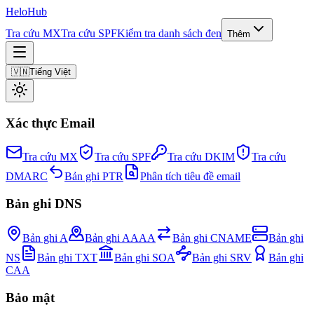
Helo
Hub
Tra cứu MX
Tra cứu SPF
Kiểm tra danh sách đen
Thêm
🇻🇳
Tiếng Việt
Xác thực Email
Tra cứu MX
Tra cứu SPF
Tra cứu DKIM
Tra cứu
DMARC
Bản ghi PTR
Phân tích tiêu đề email
Bản ghi DNS
Bản ghi A
Bản ghi AAAA
Bản ghi CNAME
Bản ghi
NS
Bản ghi TXT
Bản ghi SOA
Bản ghi SRV
Bản ghi
CAA
Bảo mật