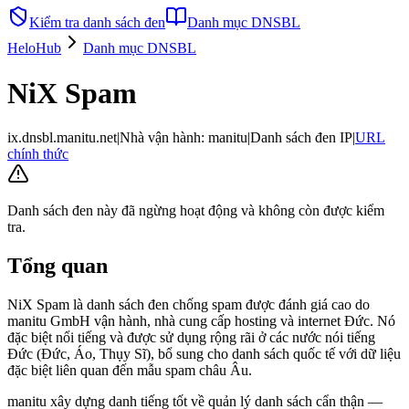
Kiểm tra danh sách đen
Danh mục DNSBL
HeloHub
Danh mục DNSBL
NiX Spam
ix.dnsbl.manitu.net
|
Nhà vận hành
:
manitu
|
Danh sách đen IP
|
URL
chính thức
Danh sách đen này đã ngừng hoạt động và không còn được kiểm
tra.
Tổng quan
NiX Spam là danh sách đen chống spam được đánh giá cao do
manitu GmbH vận hành, nhà cung cấp hosting và internet Đức. Nó
đặc biệt nổi tiếng và được sử dụng rộng rãi ở các nước nói tiếng
Đức (Đức, Áo, Thụy Sĩ), bổ sung cho danh sách quốc tế với dữ liệu
đặc biệt liên quan đến mẫu spam châu Âu.
manitu xây dựng danh tiếng tốt về quản lý danh sách cẩn thận —