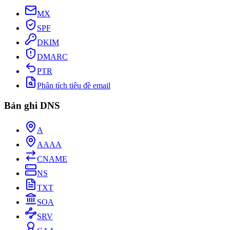
MX
SPF
DKIM
DMARC
PTR
Phân tích tiêu đề email
Bản ghi DNS
A
AAAA
CNAME
NS
TXT
SOA
SRV