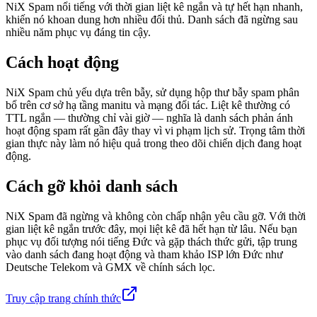
NiX Spam nổi tiếng với thời gian liệt kê ngắn và tự hết hạn nhanh,
khiến nó khoan dung hơn nhiều đối thủ. Danh sách đã ngừng sau
nhiều năm phục vụ đáng tin cậy.
Cách hoạt động
NiX Spam chủ yếu dựa trên bẫy, sử dụng hộp thư bẫy spam phân
bổ trên cơ sở hạ tầng manitu và mạng đối tác. Liệt kê thường có
TTL ngắn — thường chỉ vài giờ — nghĩa là danh sách phản ánh
hoạt động spam rất gần đây thay vì vi phạm lịch sử. Trọng tâm thời
gian thực này làm nó hiệu quả trong theo dõi chiến dịch đang hoạt
động.
Cách gỡ khỏi danh sách
NiX Spam đã ngừng và không còn chấp nhận yêu cầu gỡ. Với thời
gian liệt kê ngắn trước đây, mọi liệt kê đã hết hạn từ lâu. Nếu bạn
phục vụ đối tượng nói tiếng Đức và gặp thách thức gửi, tập trung
vào danh sách đang hoạt động và tham khảo ISP lớn Đức như
Deutsche Telekom và GMX về chính sách lọc.
Truy cập trang chính thức