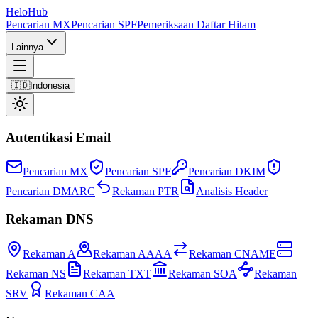
Helo
Hub
Pencarian MX
Pencarian SPF
Pemeriksaan Daftar Hitam
Lainnya
🇮🇩
Indonesia
Autentikasi Email
Pencarian MX
Pencarian SPF
Pencarian DKIM
Pencarian DMARC
Rekaman PTR
Analisis Header
Rekaman DNS
Rekaman A
Rekaman AAAA
Rekaman CNAME
Rekaman NS
Rekaman TXT
Rekaman SOA
Rekaman
SRV
Rekaman CAA