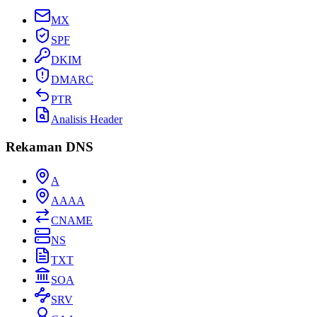
MX
SPF
DKIM
DMARC
PTR
Analisis Header
Rekaman DNS
A
AAAA
CNAME
NS
TXT
SOA
SRV