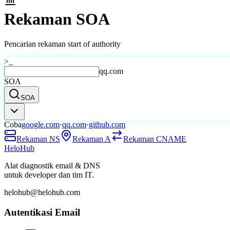
Rekaman SOA
Pencarian rekaman start of authority
>_
qq.com
SOA
SOA
Coba
google.com
·
qq.com
·
github.com
Rekaman NS
Rekaman A
Rekaman CNAME
Helo
Hub
Alat diagnostik email & DNS
untuk developer dan tim IT.
helohub@helohub.com
Autentikasi Email