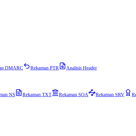
rian DMARC
Rekaman PTR
Analisis Header
man NS
Rekaman TXT
Rekaman SOA
Rekaman SRV
R