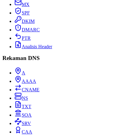
MX
SPF
DKIM
DMARC
PTR
Analisis Header
Rekaman DNS
A
AAAA
CNAME
NS
TXT
SOA
SRV
CAA