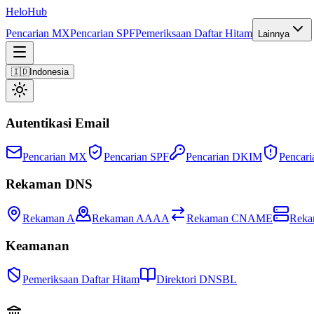
Helo
Hub
Pencarian MX
Pencarian SPF
Pemeriksaan Daftar Hitam
Lainnya
🇮🇩
Indonesia
Autentikasi Email
Pencarian MX
Pencarian SPF
Pencarian DKIM
Penca
Rekaman DNS
Rekaman A
Rekaman AAAA
Rekaman CNAME
Reka
Keamanan
Pemeriksaan Daftar Hitam
Direktori DNSBL