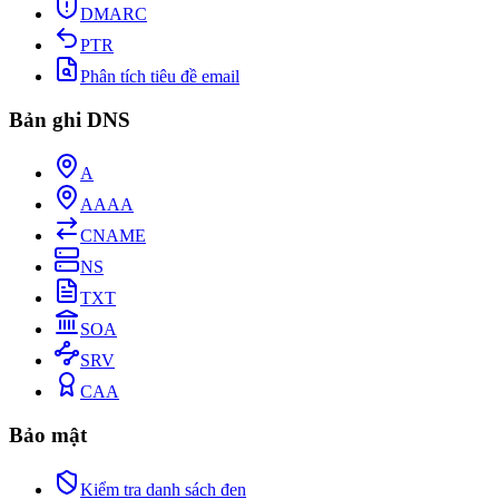
DMARC
PTR
Phân tích tiêu đề email
Bản ghi DNS
A
AAAA
CNAME
NS
TXT
SOA
SRV
CAA
Bảo mật
Kiểm tra danh sách đen