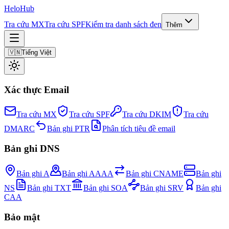
Helo
Hub
Tra cứu MX
Tra cứu SPF
Kiểm tra danh sách đen
Thêm
🇻🇳
Tiếng Việt
Xác thực Email
Tra cứu MX
Tra cứu SPF
Tra cứu DKIM
Tra cứu
DMARC
Bản ghi PTR
Phân tích tiêu đề email
Bản ghi DNS
Bản ghi A
Bản ghi AAAA
Bản ghi CNAME
Bản ghi
NS
Bản ghi TXT
Bản ghi SOA
Bản ghi SRV
Bản ghi
CAA
Bảo mật